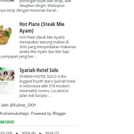
potongan buah dan sirup, dan
disajikan dingin. Walaupun
ya mirip dengan minuman beral...
Hot Plate (Steak Mie
Ayam)
Hot Plate (Steak Mie Ayam)
merupakan warung makan di
Solo yang menyediakan makanan
aneka Mie Ayam dan Mie Sapi
 penyajian yang ber...
Syariah Hotel Solo
SYARIAH HOTEL SOLO is the
biggest fourth stars Syariah hotel
in Indonesia with 378 modern
minimalist rooms. Located in
Jalan Adi Sucipto ...
 oleh @Kuliner_SKH
Kulinersukoharjo. Powered by
Blogger
.
ARCHIVE
023
(23)
►
2019
(6)
►
2018
(7)