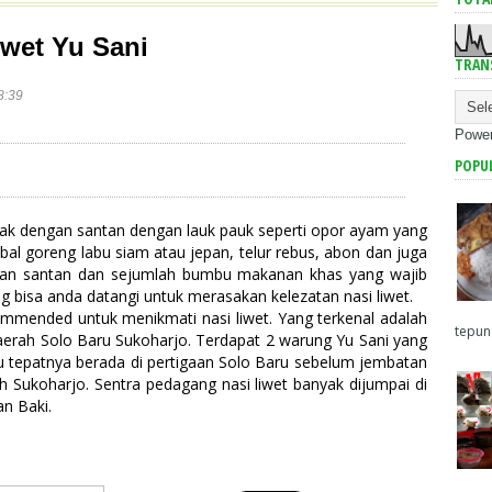
iwet Yu Sani
TRAN
8:39
Powe
POPU
sak dengan santan dengan lauk pauk seperti opor ayam yang
bal goreng labu siam atau jepan, telur rebus, abon dan juga
ngan santan dan sejumlah bumbu makanan khas yang wajib
g bisa anda datangi untuk merasakan kelezatan nasi liwet.
mmended untuk menikmati nasi liwet. Yang terkenal adalah
tepun
 daerah Solo Baru Sukoharjo. Terdapat 2 warung Yu Sani yang
u tepatnya berada di pertigaan Solo Baru sebelum jembatan
 Sukoharjo. Sentra pedagang nasi liwet banyak dijumpai di
n Baki.