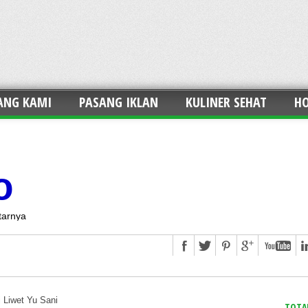
ANG KAMI
PASANG IKLAN
KULINER SEHAT
HO
o
tarnya
i Liwet Yu Sani
TOTA