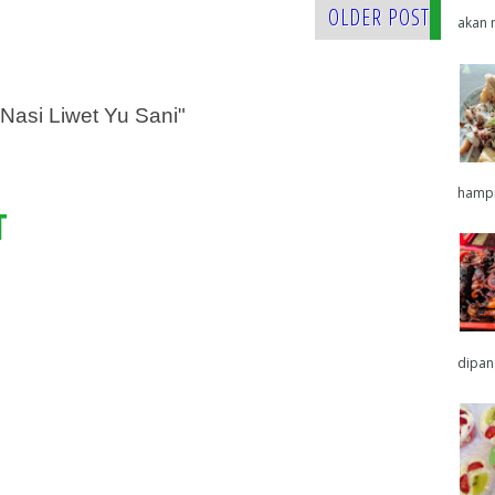
OLDER POST
akan 
 Nasi Liwet Yu Sani"
hampir
T
dipang