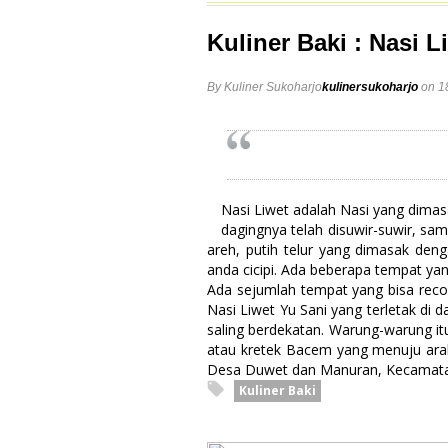
Hotel
Posted 135 days ago
Kuliner Baki : Nasi L
Kuliner solo
Posted 125 days ago
Kuliner Sukoharjo
By Kuliner Sukoharjo
kulinersukoharjo
on 1
Posted 131 days ago
Nasi Liwet adalah Nasi yang dima
dagingnya telah disuwir-suwir, sam
areh, putih telur yang dimasak de
anda cicipi. Ada beberapa tempat yan
Ada sejumlah tempat yang bisa reco
Nasi Liwet Yu Sani yang terletak di
saling berdekatan. Warung-warung it
atau kretek Bacem yang menuju arah
Desa Duwet dan Manuran, Kecamata
Kuliner Baki