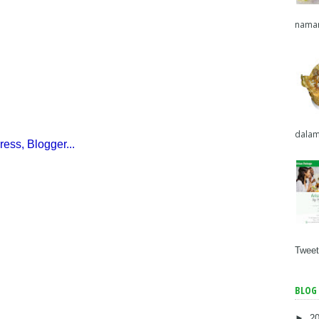
naman
dalam
Tweet
BLOG 
►
2