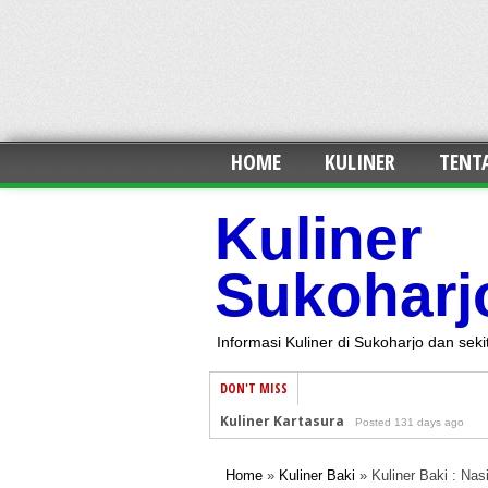
HOME
KULINER
TENT
Kuliner
Sukoharj
Informasi Kuliner di Sukoharjo dan seki
DON'T MISS
Kuliner Kartasura
Posted 131 days ago
Kuliner Solo baru
Posted 131 days ago
Home
»
Kuliner Baki
»
Kuliner Baki : Nas
Kuliner Baki
Posted 131 days ago