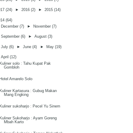
017
(24)
►
2016
(2)
►
2015
(14)
014
(64)
►
December
(7)
►
November
(7)
►
September
(6)
►
August
(3)
►
July
(6)
►
June
(4)
►
May
(19)
▼
April
(12)
Kuliner solo : Tahu Kupat Pak
Gombloh
Hotel Amarelo Solo
Kuliner Kartasura : Gubug Makan
Mang Engking
Kuliner sukoharjo : Pecel Yu Sinem
Kuliner Sukoharjo : Ayam Goreng
Mbah Karto