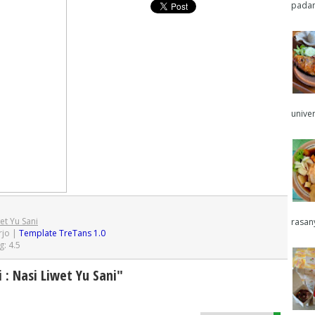
padan
univers
wet Yu Sani
rasan
rjo
|
Template TreTans 1.0
g:
4.5
 : Nasi Liwet Yu Sani"