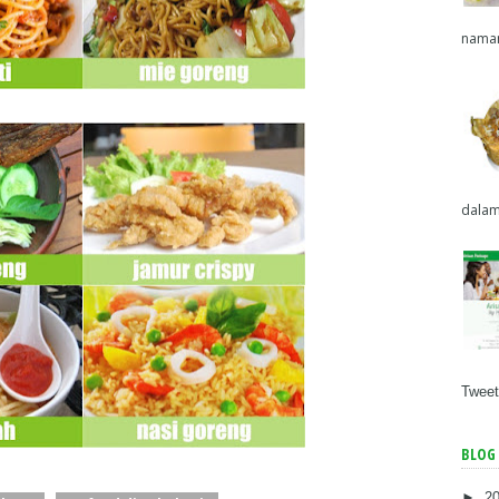
naman
dalam
Tweet
BLOG 
►
2