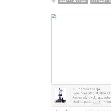
seafood di cawas
seafood di 
Kulinersukoharjo
Judul:
SEAFOOD KURNIA RA
Review oleh:
Kulinersukoha
Update pada:
19:15
| Ratin