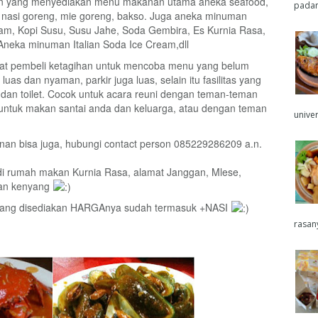
n yang menyediakan menu makanan utama aneka seafood,
padan
 nasi goreng, mie goreng, bakso. Juga aneka minuman
Hitam, Kopi Susu, Susu Jahe, Soda Gembira, Es Kurnia Rasa,
Aneka minuman Italian Soda Ice Cream,dll
t pembeli ketagihan untuk mencoba menu yang belum
s dan nyaman, parkir juga luas, selain itu fasilitas yang
 dan toilet. Cocok untuk acara reuni dengan teman-teman
 untuk makan santai anda dan keluarga, atau dengan teman
univers
an bisa juga, hubungi contact person 085229286209 a.n.
 di rumah makan Kurnia Rasa, alamat Janggan, Mlese,
kan kenyang
yang disediakan HARGAnya sudah termasuk +NASI
rasan