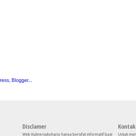
Disclamer
Kontak
Web Kulinersukoharjo hanya bersifat informatif bagi
Untuk men