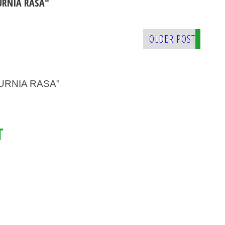
URNIA RASA"
OLDER POST
URNIA RASA"
T