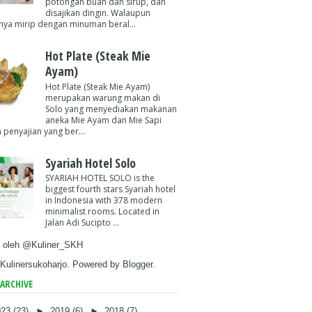
potongan buah dan sirup, dan
disajikan dingin. Walaupun
ya mirip dengan minuman beral...
Hot Plate (Steak Mie
Ayam)
Hot Plate (Steak Mie Ayam)
merupakan warung makan di
Solo yang menyediakan makanan
aneka Mie Ayam dan Mie Sapi
 penyajian yang ber...
Syariah Hotel Solo
SYARIAH HOTEL SOLO is the
biggest fourth stars Syariah hotel
in Indonesia with 378 modern
minimalist rooms. Located in
Jalan Adi Sucipto ...
 oleh @Kuliner_SKH
Kulinersukoharjo. Powered by
Blogger
.
ARCHIVE
023
(23)
►
2019
(6)
►
2018
(7)