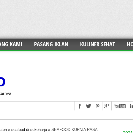
ANG KAMI
PASANG IKLAN
KULINER SEHAT
HO
o
tarnya
aten
»
seafood di sukoharjo
»
SEAFOOD KURNIA RASA
TOTA