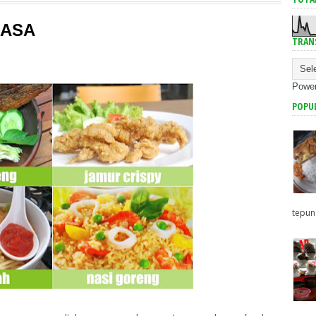
RASA
TRAN
Powe
POPU
tepun