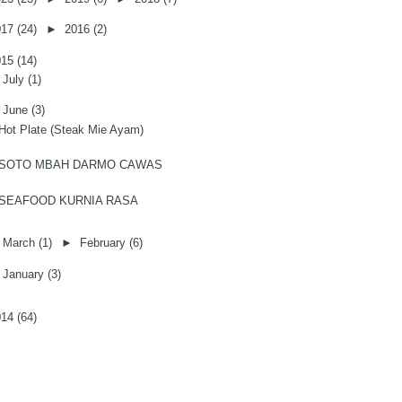
017
(24)
►
2016
(2)
015
(14)
►
July
(1)
▼
June
(3)
Hot Plate (Steak Mie Ayam)
SOTO MBAH DARMO CAWAS
SEAFOOD KURNIA RASA
►
March
(1)
►
February
(6)
►
January
(3)
014
(64)