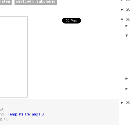
klaten
seafood di sukoharjo
►
2
▼
2
►
2
SA
rjo
|
Template TreTans 1.0
g:
4.5