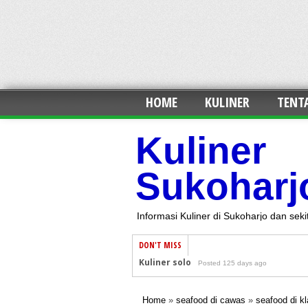
HOME
KULINER
TENT
Kuliner
Sukoharj
Informasi Kuliner di Sukoharjo dan seki
DON'T MISS
Kuliner Sukoharjo
Posted 131 days ago
Kuliner Kartasura
Posted 131 days ago
Home
»
seafood di cawas
»
seafood di kl
Kuliner Solo baru
Posted 131 days ago